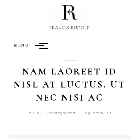
MENU
05 MAY 2015
NAM LAOREET ID
NISL AT LUCTUS. UT
NEC NISI AC
in
Link
.
Uncategorized
Tag
lorem
.
sit