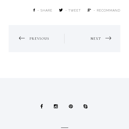
- SHARE
- TWEET
- RECOMMAND
POST
PREVIOUS
NEXT
NAVIGATION