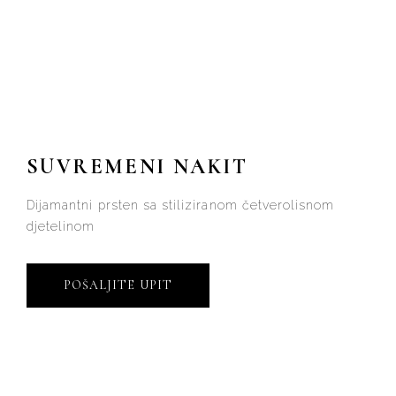
SUVREMENI NAKIT
Dijamantni prsten sa stiliziranom četverolisnom
djetelinom
POŠALJITE UPIT