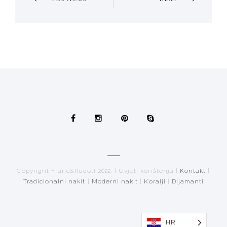
NAVIGATION
Copyright Franc&Rudolf 2022. | Uvjeti korištenja |
Kontakt
|
Tradicionalni nakit
|
Moderni nakit
|
Koralji
|
Dijamanti
HR