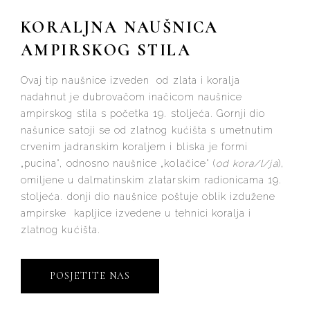
KORALJNA NAUŠNICA
AMPIRSKOG STILA
Ovaj tip naušnice izveden od zlata i koralja
nadahnut je dubrovačom inačicom naušnice
ampirskog stila s početka 19. stoljeća. Gornji dio
našunice satoji se od zlatnog kućišta s umetnutim
crvenim jadranskim koraljem i bliska je formi
„pucina“, odnosno naušnice „kolačice“ (
od kora/l/ja
),
omiljene u dalmatinskim zlatarskim radionicama 19.
stoljeća. donji dio naušnice poštuje oblik izdužene
ampirske kapljice izvedene u tehnici koralja i
zlatnog kućišta.
POSJETITE NAS